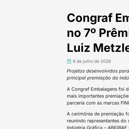
Congraf Em
no 7º Prêmi
Luiz Metzl
6 de julho de 2026
Projetos desenvolvidos par
principal premiação da indús
A Congraf Embalagens foi de
mais importantes premiações 
parceria com as marcas FIN
A cerimônia de premiação fo
reunindo representantes do 
Indústria Gráfica – ABIGRA