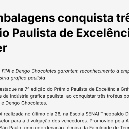
balagens conquista trê
o Paulista de Excelênc
er
a FINI e Dengo Chocolates garantem reconhecimento à emp
tria gráfica paulista
staque na 7ª edição do Prêmio Paulista de Excelência Gráf
da indústria gráfica paulista, ao conquistar três troféus 
I e Dengo Chocolates.
i realizada no último dia 26, na Escola SENAI Theobaldo D
setor para a divulgação dos vencedores. Promovido pela As
F São Paulo, com coordenação técnica da Faculdade de Te