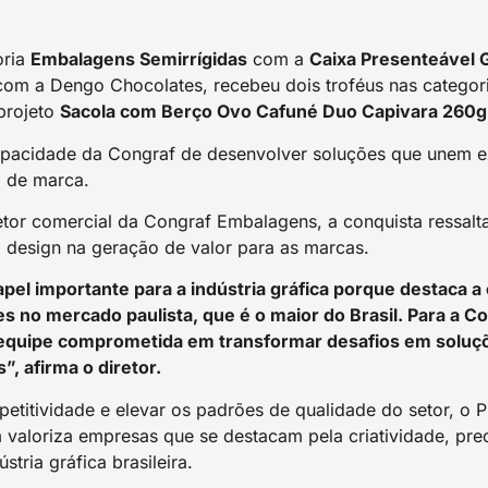
oria
Embalagens Semirrígidas
com a
Caixa Presenteável 
 com a Dengo Chocolates, recebeu dois troféus nas catego
projeto
Sacola com Berço Ovo Cafuné Duo Capivara 260g
apacidade da Congraf de desenvolver soluções que unem ex
a de marca.
etor comercial da Congraf Embalagens, a conquista ressalta
o design na geração de valor para as marcas.
el importante para a indústria gráfica porque destaca a
s no mercado paulista, que é o maior do Brasil. Para a C
a equipe comprometida em transformar desafios em soluç
”, afirma o diretor.
etitividade e elevar os padrões de qualidade do setor, o P
 valoriza empresas que se destacam pela criatividade, prec
stria gráfica brasileira.