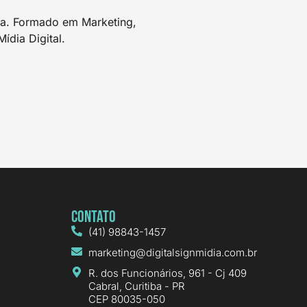
dia. Formado em Marketing,
ídia Digital.
Contato
(41) 98843-1457
marketing@digitalsignmidia.com.br
R. dos Funcionários, 961 - Cj 409
Cabral, Curitiba - PR
CEP 80035-050